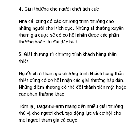
4. Giải thưởng cho người chơi tích cực
Nhà cái cũng có các chương trình thưởng cho
những người chơi tích cực. Những ai thường xuyên
tham gia cược sẽ có cơ hội nhận được các phần
thưởng hoặc ưu đãi đặc biệt.
5. Giải thưởng từ chương trình khách hàng thân
thiết
Người chơi tham gia chương trình khách hàng thân
thiết cũng có cơ hội nhận các giải thưởng hấp dẫn.
Những điểm thưởng có thể đổi thành tiền mặt hoặc
các phần thưởng khác.
Tóm lại, Daga88Farm mang đến nhiều giải thưởng
thú vị cho người chơi, tạo động lực và cơ hội cho
mọi người tham gia cá cược.